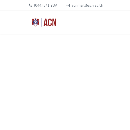
(044) 341 789
acnmail@acn.ac.th