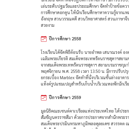
เล่นระดับปฐมวัยและประถมศึกษา จัดทำป้ายข้อความ
การศึกษาดอกคูน ให้นักเรียนศึกษาหาความรู้จากแ
อังกฤษ สวนวรรณคดี สวนวิทยาศาสตร์ สวนภาษาจีน
สวยงาม
ปีการศึกษา 2558
โรงเรียนได้จัดพิธีต้อนรับ นายอำพล เสนาณรงค์ 
เฉลิมพระเกียรติ สมเด็จพระเทพรัตนราชสุดาฯสยามบร
จากสมเด็จพระเทพรัตนราชสุดาฯ สยามบรมราชกุมารี เส
พฤศจิกายน พ.ศ. 2558 เวลา 13.50 น. มีการปรับป
ยกระเบื้อง Marblex จัดทำที่นั่งบริเวณชั้นล่างอาคา
แท็งค์รูปแชมเปญสำหรับเก็บน้ำบริเวณหอพักนักเร
ปีการศึกษา 2559
มูลนิธิคณะเซนต์คาเบรียลแห่งประเทศไทย ได้ประกาศ
สัมชัญนครราชสีมา ด้วยการประกาศจากสำนักพระราชว
สมเด็จพระปรมินทรมหาภูมิพลอดุลยเดช สวรรคต ณ โร