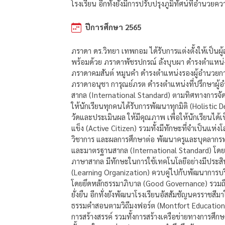
โรงเรียน อีกทั้งยังมีการปรับปรุงภูมิทัศน์ที่อำนว
ปีการศึกษา 2565
ภราดา ดร.วิทยา เทพกอม ได้รับการแต่งตั้งให้เป็
พร้อมด้วย ภราดาพัชรปกรณ์ ลังบุบผา ดำรงตำแหน่งผ
ภราดาคมสันต์ หมูนคำ ดำรงตำแหน่งรองผู้อำนวยการ
ภราดาอนุชา การุณย์ภรต ดำรงตำแหน่งที่ปรึกษาผู
สากล (International Standard) ตามทิศทางการจั
ให้นักเรียนทุกคนได้รับการพัฒนาทุกมิติ (Holistic
วัดและประเมินผล ให้มีคุณภาพ เพื่อให้นักเรียนได้เป็น
แข็ง (Active Citizen) รวมทั้งมีทักษะที่จำเป็นแ
วิชาการ และผลการศึกษาต่อ พัฒนาครูและบุคลากรท
และมาตรฐานสากล (International Standard) โด
ภาษาสากล มีทักษะในการใช้เทคโนโลยีอย่างมีประสิทธิ
(Learning Organization) ควบคู่ไปกับพัฒนาการบ
โดยยึดหลักธรรมาภิบาล (Good Governance) รวมถึง
ยั่งยืน อีกทั่งยังพัฒนาโรงเรียนอัสสัมชัญนครราชสี
ธรรมคำสอนตามวิถีมงฟอร์ต (Montfort Education 
การสร้างสรรค์ รวมทั้งการสร้างเครือข่ายทางการศึกษ