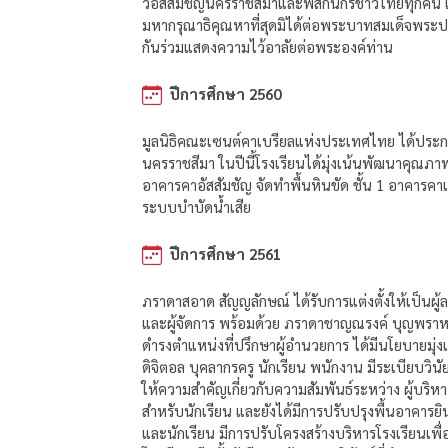
วอัสสัมชัญนครราชสีมาและพสกนิกรชาวไทยทุกคน แ
มหากรุณาธิคุณหาที่สุดมิได้ต่อพระบาทสมเด็จพระ
กันร่วมแสดงความไว้อาลัยต่อพระองค์ท่าน
ปีการศึกษา 2560
มูลนิธิคณะเซนต์คาเบรียลแห่งประเทศไทย ได้ประกาศ
นครราชสีมา ในปีนี้โรงเรียนได้มุ่งเน้นพัฒนาคุณภาพผ
อาคารคาอัสสัมชัญ จัดทำพื้นหินขัด ชั้น 1 อาคาร
ระบบบำบัดน้ำเสีย
ปีการศึกษา 2561
ภราดาสอาด สัญญลักษณ์ ได้รับการแต่งตั้งให้เป็น
และผู้จัดการ พร้อมด้วย ภราดาชาญณรงค์ บุญพรา
ดำรงตำแหน่งที่ปรึกษาผู้อำนวยการ ได้มีนโยบายมุ่งเ
ดิจิตอล บุคลากรครู นักเรียน พนักงาน มีระเบียบวิน
ให้ความสำคัญเกี่ยวกับความสัมพันธ์ระหว่าง ผู้บริหาร
สำหรับนักเรียน และยังได้มีการปรับปรุงพื้นอาคารยินเ
และนักเรียน มีการปรับโครงสร้างบริหารโรงเรียนเพ