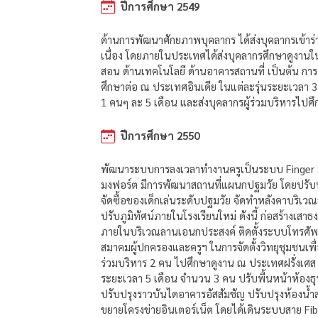
ปีการศึกษา 2549
ด้านการพัฒนาศักยภาพบุคลากร ได้ส่งบุคลากรเข้
เนื่อง โดยภายในประเทศได้ส่งบุคลากรศึกษาดูงานใน
สอน ด้านเทคโนโลยี ด้านอาคารสถานที่ เป็นต้น ก
ศึกษาต่อ ณ ประเทศอินเดีย ในแต่ละรุ่นระยะเวลา 
1 คนๆ ละ 5 เดือน และส่งบุคลากรผู้ร่วมบริหารไปศ
ปีการศึกษา 2550
พัฒนาระบบการลงเวลาทำงานครูเป็นระบบ Finger Sc
มงฟอร์ต มีการพัฒนาสถานที่แผนกปฐมวัย โดยปรับพื้นท
จัดซื้อของเด็กเล่นระดับปฐมวัย จัดทำหลังคาบริเวณส
ปรับภูมิทัศน์ภายในโรงเรียนใหม่ ดังนี้ ก่อสร้าง
ภายในบริเวณลานเอนกประสงค์ ติดตั้งระบบโทรศัพท
สมาคมผู้ปกครองและครูฯ ในการจัดตั้งวิทยุชุมชนเพื
ร่วมบริหาร 2 คน ไปศึกษาดูงาน ณ ประเทศฝรั่งเ
ระยะเวลา 5 เดือน จำนวน 3 คน ปรับพื้นหน้าห้องธุ
ปรับปรุงราวบันไดอาคารอัสสัมชัญ ปรับปรุงห้องน้ำส
ขยายโครงข่ายอินเตอร์เน็ต โดยได้เดินระบบสาย F